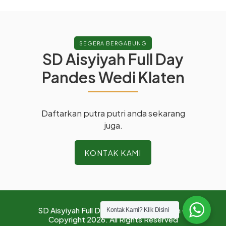
SEGERA BERGABUNG
SD Aisyiyah Full Day
Pandes Wedi Klaten
Daftarkan putra putri anda sekarang
juga.
KONTAK KAMI
SD Aisyiyah Full Day Pandes Wedi Klaten ©
Kontak Kami? Klik Disini
Copyright 2026. All Rights Reserved