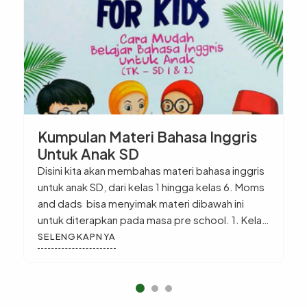
Kumpulan Materi Bahasa Inggris
Untuk Anak SD
Disini kita akan membahas materi bahasa inggris
untuk anak SD, dari kelas 1 hingga kelas 6. Moms
and dads bisa menyimak materi dibawah ini
untuk diterapkan pada masa pre school. 1. Kelas
1 SD Pada semester satu, anak akan diajarkan:
SELENGKAPNYA
Abjad/Alphabet Abjad dalam bahasa indonesia
dan alfabet dalam bahasa inggris sama-sama
memiliki 26 huruf yaitu A-Z, namun, memiliki ejaan
yang […]