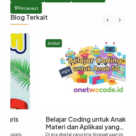
Pinterest
Blog Terkait
‹
›
Artikel
Belajar Coding untuk Anak SD:
Materi dan Aplikasi yang
Digunakan
Di era digital yang kita tinggali saat ini,