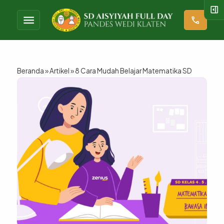
right_panel_open
menu
call
Beranda
»
Artikel
»
8 Cara Mudah Belajar Matematika SD