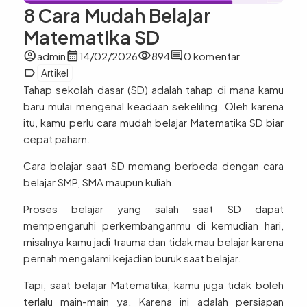
8 Cara Mudah Belajar
Matematika SD
account_circle
calendar_month
visibility
comment
admin
14/02/2026
894
0 komentar
label
Artikel
Tahap sekolah dasar (
SD
) adalah tahap di mana kamu
baru mulai mengenal keadaan sekeliling. Oleh karena
itu, kamu perlu cara mudah belajar Matematika SD biar
cepat paham.
Cara belajar saat SD memang berbeda dengan cara
belajar SMP, SMA maupun kuliah.
Proses belajar yang salah saat SD dapat
mempengaruhi perkembanganmu di kemudian hari,
misalnya kamu jadi trauma dan tidak mau belajar karena
pernah mengalami kejadian buruk saat belajar.
Tapi, saat belajar Matematika, kamu juga tidak boleh
terlalu main-main ya. Karena ini adalah persiapan