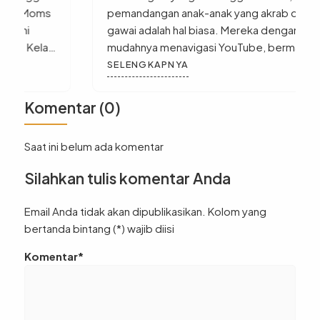
pemandangan anak-anak yang akrab dengan
gawai adalah hal biasa. Mereka dengan
mudahnya menavigasi YouTube, bermain game,
atau menggunakan aplikasi edukasi. Namun,
SELENGKAPNYA
pernahkah Anda berpikir untuk membawa
interaksi mereka dengan teknologi ke level
Komentar (0)
selanjutnya? Bukan hanya sebagai konsumen,
tetapi sebagai pencipta. Inilah esensi
Saat ini belum ada komentar
dari belajar coding untuk anak SD. […]
Silahkan tulis komentar Anda
Email Anda tidak akan dipublikasikan. Kolom yang
bertanda bintang (*) wajib diisi
Komentar*