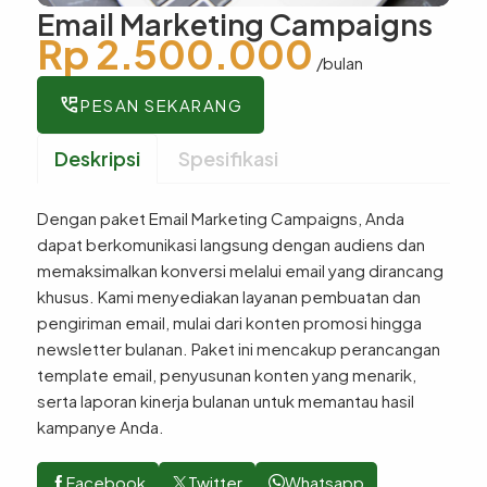
Email Marketing Campaigns
Rp 2.500.000
/bulan
perm_phone_msg
PESAN SEKARANG
Deskripsi
Spesifikasi
Dengan paket Email Marketing Campaigns, Anda
dapat berkomunikasi langsung dengan audiens dan
memaksimalkan konversi melalui email yang dirancang
khusus. Kami menyediakan layanan pembuatan dan
pengiriman email, mulai dari konten promosi hingga
newsletter bulanan. Paket ini mencakup perancangan
template email, penyusunan konten yang menarik,
serta laporan kinerja bulanan untuk memantau hasil
kampanye Anda.
Facebook
Twitter
Whatsapp